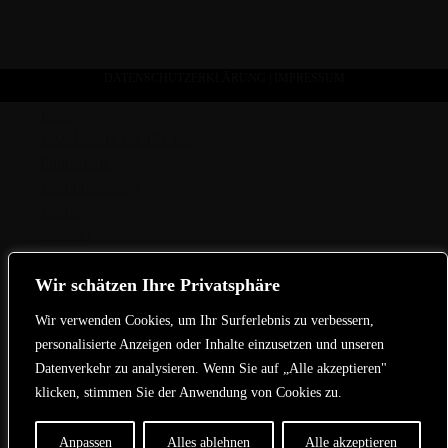
DATENSCHUTZERKLÄRUNG
|
IMPRESSUM
Home
EXCLUSIVE CIRCLE
Philosophie
Eventmarketing
Events
Kontakt
Wir schätzen Ihre Privatsphäre
Home
Wir verwenden Cookies, um Ihr Surferlebnis zu verbessern,
EXCLUSIVE CIRCLE
personalisierte Anzeigen oder Inhalte einzusetzen und unseren
Philosophie
Datenverkehr zu analysieren. Wenn Sie auf „Alle akzeptieren"
Eventmarketing
klicken, stimmen Sie der Anwendung von Cookies zu.
Events
Kontakt
Anpassen
Alles ablehnen
Alle akzeptieren